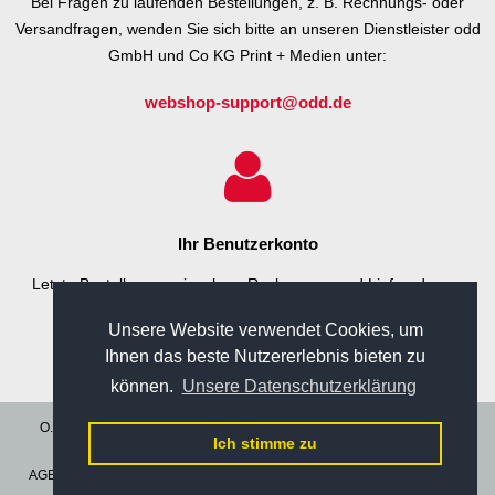
Bei Fragen zu laufenden Bestellungen, z. B. Rechnungs- oder
Versandfragen, wenden Sie sich bitte an unseren Dienstleister odd
GmbH und Co KG Print + Medien unter:
webshop-support@odd.de
Ihr Benutzerkonto
Letzte Bestellungen einsehen, Rechnungs- und Lieferadresse
pflegen oder Ihr Passwort ändern.
Unsere Website verwendet Cookies, um
Ihnen das beste Nutzererlebnis bieten zu
Benutzerkonto aufrufen
können.
Unsere Datenschutzerklärung
O.D.D. GmbH & Co. KG Print + Medien · Otto-Meffert-Straße 5 · 55543
Ich stimme zu
Bad Kreuznach
AGB
|
Widerruf
|
Datenschutz
|
Impressum
|
FAQs
|
Datenanlieferung